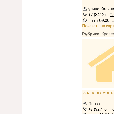
улица Калини
+7 (8412) ...
По
пн-пт 09:00–1
Показать на кар
Рубрики
: Кров
Пенза
+7 (927) 6...
По