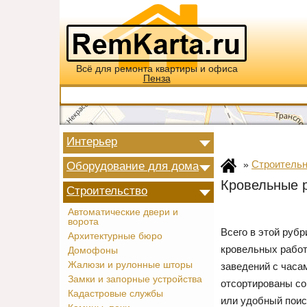
Всё для ремонта квартиры и офиса
Пенза
Интерьер
Строительн
Оборудование для дома
»
Кровельные 
Строительство
Автоматические двери и
ворота
Всего в этой руб
Архитектурные бюро
кровельных работ
Домофоны
Жалюзи и рулонные шторы
заведений с часа
Замки и запорные устройства
отсортированы со
Кадастровые службы
или удобный пои