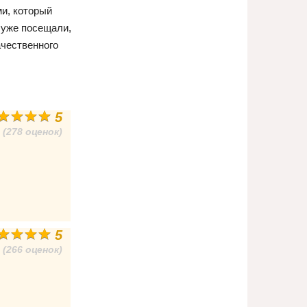
и, который
 уже посещали,
ачественного
5
(278 оценок)
5
(266 оценок)