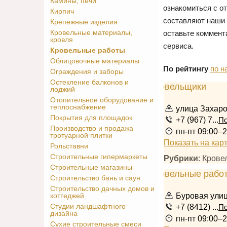
Камины, печи
ознакомиться с о
Кирпич
составляют наши 
Крепежные изделия
Кровельные материалы,
оставьте коммент
кровля
сервиса.
Кровельные работы
Облицовочные материалы
По рейтингу
по н
Ограждения и заборы
Остекление балконов и
лоджий
Отопительное оборудование и
теплоснабжение
улица Захаро
Покрытия для площадок
+7 (967) 7...
По
Производство и продажа
пн-пт 09:00–2
тротуарной плитки
Показать на кар
Рольставни
Строительные гипермаркеты
Рубрики
: Кров
Строительные магазины
Строительство бань и саун
Строительство дачных домов и
Буровая улиц
коттеджей
+7 (8412) ...
Студии ландшафтного
По
дизайна
пн-пт 09:00–2
Сухие строительные смеси