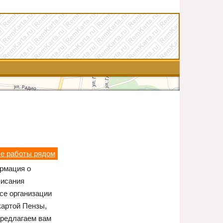
ые работы рядом
ормация о
писания
се организации
картой Пензы,
редлагаем вам