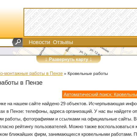
Новости
Отзывы
↓
↓
Развернуть карту
о-монтажные работы в Пензе
»
Кровельные работы
работы в Пензе
Автоматический поиск: Кровельн
рике на нашем сайте найдено 29 объектов. Исчерпывающая инф
ах в Пензе: телефоны, адреса организаций. У нас вы найдете о
ми работы, фотографиями и ссылками на официальные сайты. В
гласно рейтингу пользователей. Можно также воспользоваться 
ском ближайших фирм, занимающихся кровельными работами. П