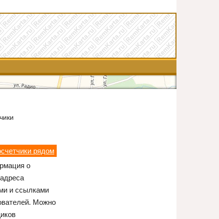
тчики
лосчетчики рядом
ормация о
 адреса
ями и ссылками
ователей. Можно
щиков