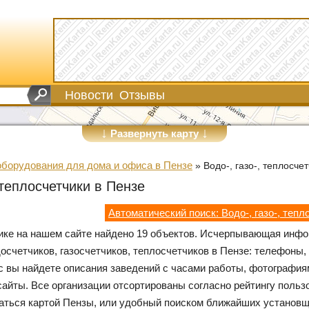
Новости
Отзывы
↓
↓
Развернуть карту
оборудования для дома и офиса в Пензе
»
Водо-, газо-, теплосче
 теплосчетчики в Пензе
Автоматический поиск: Водо-, газо-, теп
рике на нашем сайте найдено 19 объектов. Исчерпывающая инф
осчетчиков, газосчетчиков, теплосчетчиков в Пензе: телефоны,
ас вы найдете описания заведений с часами работы, фотографи
айты. Все организации отсортированы согласно рейтингу польз
аться картой Пензы, или удобный поиском ближайших установ