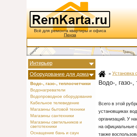
Всё для ремонта квартиры и офиса
Пенза
Интерьер
Установка 
Оборудование для дома
»
Водо-, газо-,
Водо-, газо-, теплосчетчики
Водонагреватели
Водопроводное оборудование
Кабельное телевидение
Всего в этой руб
Магазины бытовой техники
установщиках вод
Магазины сантехники
организаций. У н
Магазины светильников и
на официальные с
светотехники
Оснащение бань и саун
также воспользов