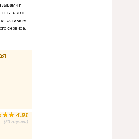
отзывами и
 составляют
и, оставьте
ого сервиса.
ая
4.91
(53 оценки)