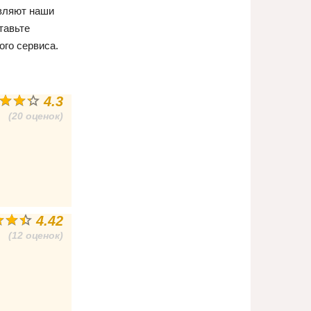
авляют наши
тавьте
ого сервиса.
4.3
(20 оценок)
4.42
(12 оценок)