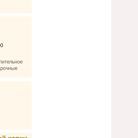
00
опительное
арочные