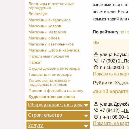
Лестницы и лестничные
ознакомиться с о
ограждения
посетители. Если
Линолеум
комментарий или 
Магазины аквариумов
Магазины ковров
По рейтингу
по н
Магазины матрасов
Магазины обоев
Магазины светильников
Магазины штор и карнизов
улица Бауман
Напольные покрытия
+7 (902) 2...
По
Паркет
пн-сб 09:00–
Студии дизайна интерьера
Показать на кар
Товары для интерьера
Установка натяжных и
Рубрики
: Худож
подвесных потолков
Фрески и фотообои на стену
Художественная ковка
улица Дружбы
Оборудование для дома
+7 (8412) ...
По
Строительство
пн-пт 08:00–1
Показать на кар
Услуги