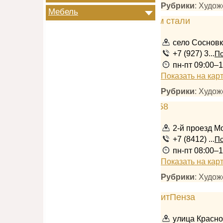
Рубрики
: Худож
Мебель
село Сосновк
+7 (927) 3...
По
пн-пт 09:00–1
Показать на кар
Рубрики
: Худож
2-й проезд Мо
+7 (8412) ...
По
пн-пт 08:00–1
Показать на кар
Рубрики
: Худож
улица Красно