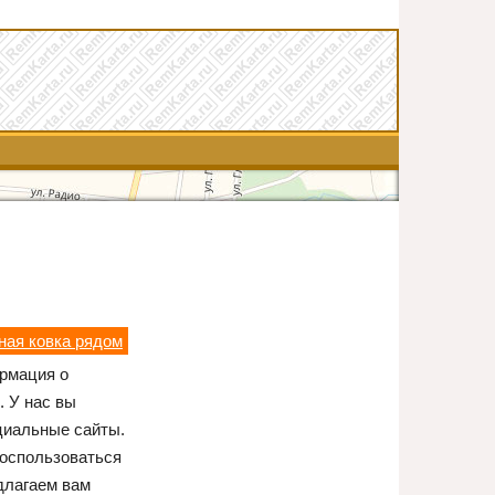
ная ковка рядом
ормация о
. У нас вы
циальные сайты.
воспользоваться
длагаем вам