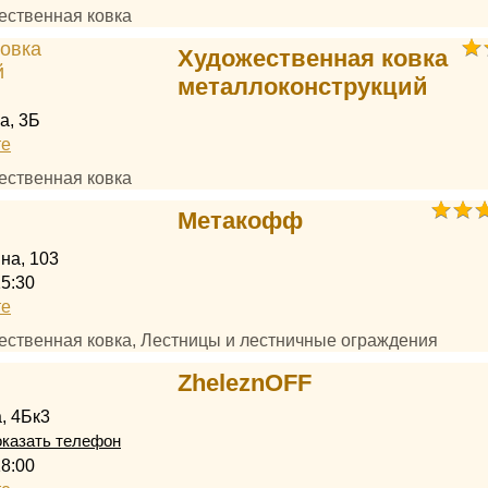
ественная ковка
Художественная ковка
металлоконструкций
а, 3Б
те
ественная ковка
Метакофф
на, 103
15:30
те
жественная ковка, Лестницы и лестничные ограждения
ZheleznOFF
, 4Бк3
казать телефон
18:00