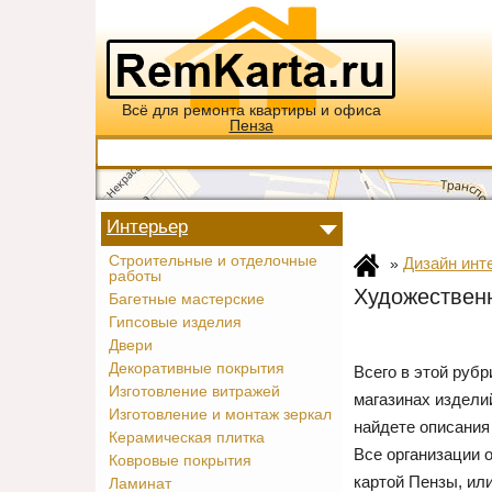
Всё для ремонта квартиры и офиса
Пенза
Интерьер
Строительные и отделочные
Дизайн инт
»
работы
Художественн
Багетные мастерские
Гипсовые изделия
Двери
Декоративные покрытия
Всего в этой руб
Изготовление витражей
магазинах издели
Изготовление и монтаж зеркал
найдете описания
Керамическая плитка
Все организации 
Ковровые покрытия
картой Пензы, ил
Ламинат