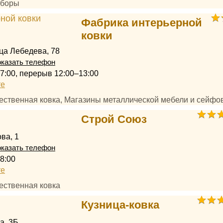
аборы
Фабрика интерьерной
ковки
ица Лебедева, 78
казать телефон
17:00, перерыв 12:00–13:00
те
жественная ковка, Магазины металлической мебели и сейфо
Строй Союз
ва, 1
казать телефон
8:00
те
ественная ковка
Кузница-ковка
а, 3Б